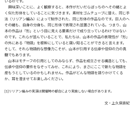
いるのです。
興味深いことに、よく観察すると、本作がだいだらぼっちのへその緒とよ
く似た形体をしていることに気づきます。素材をゴムチューブに替え、同じ手
法（リリアン編み）によって制作された、同じ形体の作品なのです。巨人のへ
その緒も、自身の分身も、同じ形体で表現され並置されている。つまり、山
本の作品は「形」という目に見える要素だけで成り立っているわけではない
のです。これらが並んでいることで、私たちは、山本の作品の表現性が「形」
の外にある「物語」を根幹にしていると窺い知ることができると言えます。
そして、それら物語的な想像力こそが、山本が引用する伝承や信仰の力の真
髄でもあります。
山本はモチーフの引用としてのみならず、作品を成立させる構造としても、
伝承や信仰の要件をなぞってみせ、これにより、まさにここで新たな物語を
産もうとしているのかもしれません。作品がどんな物語を語りかけてくる
か、耳を澄ませてお楽しみください。
[1]リリアン編みの実演は開催時の都合により実施しない場合があります。
文・上久保直紀