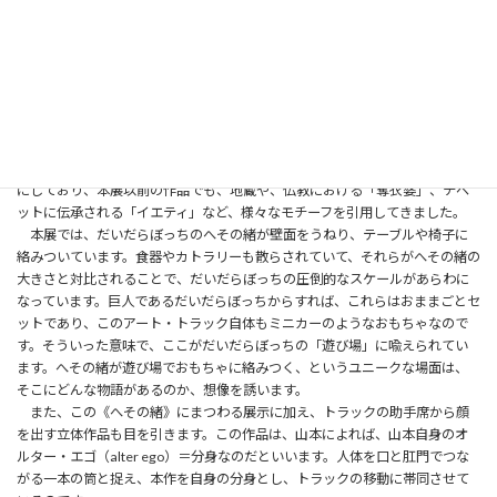
せるように展開するアーティストです。本展のメインとなる壁面展示でも、工
事現場の仕切りに使われる標識テープで編まれた立体作品が大胆にうねってい
ます。トラックのもう一面は、それが制作される際に使われた手編みの手法
「リリアン編み」を実演してみせる場となっています[1]。
メインの赤い筒状の作品は《へその緒》と題されており、展示タイトルが
「だいだらぼっちの遊び場」であることから、「だいだらぼっちのへその
緒」がモチーフなのだとわかります。「だいだらぼっち」は、日本の各地に伝
説が残る巨人の名です。山本はこれまでも伝承や信仰の存在をアイデアの源泉
にしており、本展以前の作品でも、地蔵や、仏教における「奪衣婆」、チベ
ットに伝承される「イエティ」など、様々なモチーフを引用してきました。
本展では、だいだらぼっちのへその緒が壁面をうねり、テーブルや椅子に
絡みついています。食器やカトラリーも散らされていて、それらがへその緒の
大きさと対比されることで、だいだらぼっちの圧倒的なスケールがあらわに
なっています。巨人であるだいだらぼっちからすれば、これらはおままごとセ
ットであり、このアート・トラック自体もミニカーのようなおもちゃなので
す。そういった意味で、ここがだいだらぼっちの「遊び場」に喩えられてい
ます。へその緒が遊び場でおもちゃに絡みつく、というユニークな場面は、
そこにどんな物語があるのか、想像を誘います。
また、この《へその緒》にまつわる展示に加え、トラックの助手席から顔
を出す立体作品も目を引きます。この作品は、山本によれば、山本自身のオ
ルター・エゴ（alter ego）＝分身なのだといいます。人体を口と肛門でつな
がる一本の筒と捉え、本作を自身の分身とし、トラックの移動に帯同させて