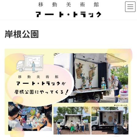
コ
ナ
ン
ビ
テ
ゲ
ン
ー
ツ
シ
岸根公園
へ
ョ
ス
ン
キ
に
ッ
移
プ
動