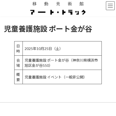
コ
ナ
ン
ビ
テ
ゲ
ン
ー
ツ
シ
児童養護施設 ポート金が谷
へ
ョ
ス
ン
キ
に
ッ
移
日
2025年10月25日（土）
プ
動
時
会
児童養護施設 ポート金が谷（神奈川県横浜市
場
旭区金が谷550）
概
児童養護施設 イベント（一般非公開）
要